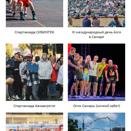
Спартакиада СИБИНТЕК
XI международный день йоги
в Самаре
Спартакиада Авиаагрегат
Огни Самары (ночной забег)