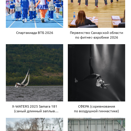
Спартакиада ВТБ 2026
Первенство Самарской области
по фитнес-аэробике 2026
X-WATERS 2025 Samara 181
СФЕРА (соревнования
(самый длинный заплыв
по воздушной гимнастике)
в России)