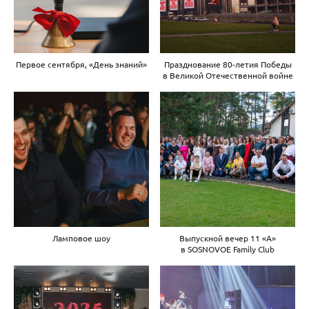
Первое сентября, «День знаний»
Празднование 80-летия Победы
в Великой Отечественной войне
Ламповое шоу
Выпускной вечер 11 «A»
в SOSNOVOE Family Club