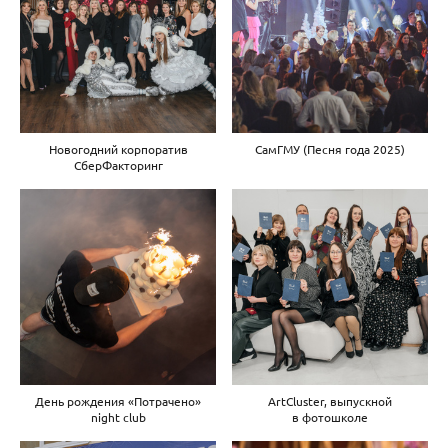
Новогодний корпоратив
СамГМУ (Песня года 2025)
СберФакторинг
День рождения «Потрачено»
ArtCluster, выпускной
night club
в фотошколе