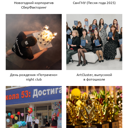
Новогодний корпоратив
СамГМУ (Песня года 2025)
СберФакторинг
День рождения «Потрачено»
ArtCluster, выпускной
night club
в фотошколе